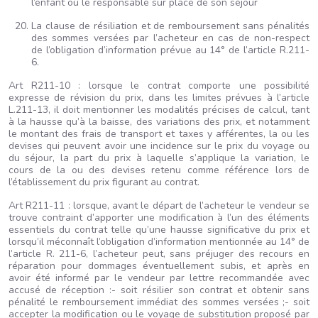
l’enfant ou le responsable sur place de son séjour
La clause de résiliation et de remboursement sans pénalités
des sommes versées par l’acheteur en cas de non-respect
de l’obligation d’information prévue au 14° de l’article R.211-
6.
Art R211-10 : lorsque le contrat comporte une possibilité
expresse de révision du prix, dans les limites prévues à l’article
L.211-13, il doit mentionner les modalités précises de calcul, tant
à la hausse qu’à la baisse, des variations des prix, et notamment
le montant des frais de transport et taxes y afférentes, la ou les
devises qui peuvent avoir une incidence sur le prix du voyage ou
du séjour, la part du prix à laquelle s’applique la variation, le
cours de la ou des devises retenu comme référence lors de
l’établissement du prix figurant au contrat.
Art R211-11 : lorsque, avant le départ de l’acheteur le vendeur se
trouve contraint d’apporter une modification à l’un des éléments
essentiels du contrat telle qu’une hausse significative du prix et
lorsqu’il méconnaît l’obligation d’information mentionnée au 14° de
l’article R. 211-6, l’acheteur peut, sans préjuger des recours en
réparation pour dommages éventuellement subis, et après en
avoir été informé par le vendeur par lettre recommandée avec
accusé de réception :- soit résilier son contrat et obtenir sans
pénalité le remboursement immédiat des sommes versées ;- soit
accepter la modification ou le voyage de substitution proposé par