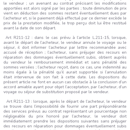
le vendeur ; un avenant au contrat précisant les modifications
apportées est alors signé par les parties ; toute diminution de prix
vient en déduction des sommes restant éventuellement dues par
l’acheteur et, si le paiement déjà effectué par ce dernier excède le
prix de la prestation modifiée, le trop perçu doit lui être restitué
avant la date de son départ.
Art R211-12 : dans le cas prévu à l’article L.211-15, lorsque,
avant le départ de l’acheteur, le vendeur annule le voyage ou le
séjour, il doit informer l’acheteur par lettre recommandée avec
accusé de réception ; l’acheteur, sans préjuger des recours en
réparation des dommages éventuellement subis, obtient auprès
du vendeur le remboursement immédiat et sans pénalité des
sommes versées ; l’acheteur reçoit, dans ce cas, une indemnité au
moins égale à la pénalité qu’il aurait supportée si l’annulation
était intervenue de son fait à cette date. Les dispositions du
présent article ne font en aucun cas obstacle à la conclusion d’un
accord amiable ayant pour objet l’acceptation, par l’acheteur, d’un
voyage ou séjour de substitution proposé par le vendeur.
Art R211-13 : lorsque, après le départ de l’acheteur, le vendeur
se trouve dans l’impossibilité de fournir une part prépondérante
des services prévus au contrat représentant un pourcentage non
négligeable du prix honoré par l’acheteur, le vendeur doit
immédiatement prendre les dispositions suivantes sans préjuger
des recours en réparation pour dommages éventuellement subis