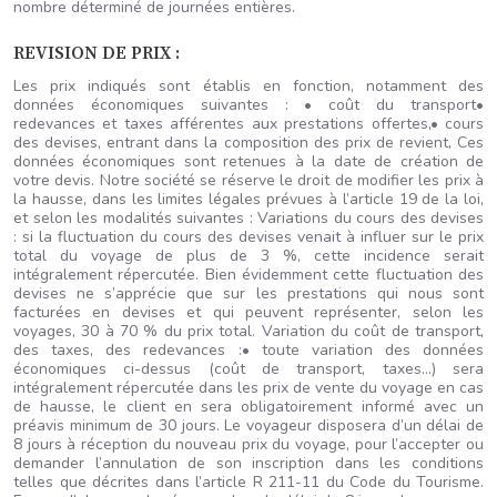
nombre déterminé de journées entières.
REVISION DE PRIX :
Les prix indiqués sont établis en fonction, notamment des
données économiques suivantes : • coût du transport•
redevances et taxes afférentes aux prestations offertes,• cours
des devises, entrant dans la composition des prix de revient, Ces
données économiques sont retenues à la date de création de
votre devis. Notre société se réserve le droit de modifier les prix à
la hausse, dans les limites légales prévues à l’article 19 de la loi,
et selon les modalités suivantes : Variations du cours des devises
: si la fluctuation du cours des devises venait à influer sur le prix
total du voyage de plus de 3 %, cette incidence serait
intégralement répercutée. Bien évidemment cette fluctuation des
devises ne s’apprécie que sur les prestations qui nous sont
facturées en devises et qui peuvent représenter, selon les
voyages, 30 à 70 % du prix total. Variation du coût de transport,
des taxes, des redevances :• toute variation des données
économiques ci-dessus (coût de transport, taxes…) sera
intégralement répercutée dans les prix de vente du voyage en cas
de hausse, le client en sera obligatoirement informé avec un
préavis minimum de 30 jours. Le voyageur disposera d’un délai de
8 jours à réception du nouveau prix du voyage, pour l’accepter ou
demander l’annulation de son inscription dans les conditions
telles que décrites dans l’article R 211-11 du Code du Tourisme.